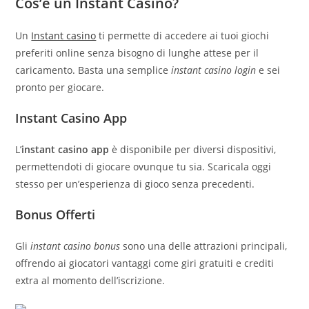
Cos’è un Instant Casino?
Un
Instant casino
ti permette di accedere ai tuoi giochi
preferiti online senza bisogno di lunghe attese per il
caricamento. Basta una semplice
instant casino login
e sei
pronto per giocare.
Instant Casino App
L’
instant casino app
è disponibile per diversi dispositivi,
permettendoti di giocare ovunque tu sia. Scaricala oggi
stesso per un’esperienza di gioco senza precedenti.
Bonus Offerti
Gli
instant casino bonus
sono una delle attrazioni principali,
offrendo ai giocatori vantaggi come giri gratuiti e crediti
extra al momento dell’iscrizione.