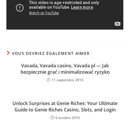
VOUS DEVRIEZ ÉGALEMENT AIMER
Vavada, Vavada casino, Vavada pl — Jak
bezpiecznie grać i minimalizować ryzyko
11 septembre 2016
Unlock Surprises at Genie Riches: Your Ultimate
Guide to Genie Riches Casino, Slots, and Login
6 octobre 2016