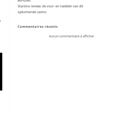
Bonuses
Starzino review: de voor- en nadelen van dit
opkomende casino
u
Commentaires récents
Aucun commentaire à afficher.