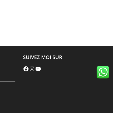
SUIVEZ MOI SUR
Facebook
Instagram
YouTube