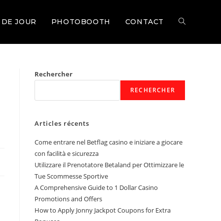
 DE JOUR
PHOTOBOOTH
CONTACT
TOGGLE
WEBSITE
Rechercher
RECHERCHER
SEARCH
Articles récents
Come entrare nel Betflag casino e iniziare a giocare
con facilità e sicurezza
Utilizzare il Prenotatore Betaland per Ottimizzare le
Tue Scommesse Sportive
A Comprehensive Guide to 1 Dollar Casino
Promotions and Offers
How to Apply Jonny Jackpot Coupons for Extra