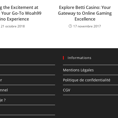
g the Excitement at
Explore Betti Casino: Your
– Your Go-To Woah99
Gateway to Online Gaming
ino Experience
Excellence
21 octobre 2018
17 novembre 2017
Informations
Mentions Légales
er
Politique de confidentialité
onnel
CGV
je ?