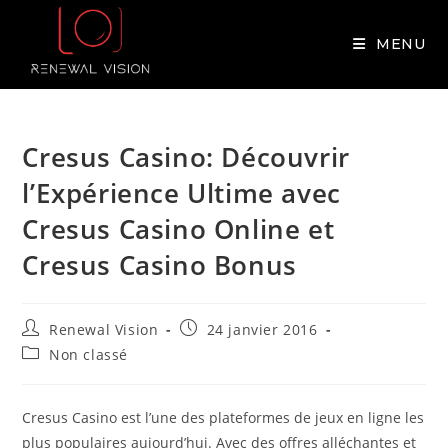
Skip
to
MENU
content
Cresus Casino: Découvrir
l’Expérience Ultime avec
Cresus Casino Online et
Cresus Casino Bonus
Auteur/autrice
Publication
Renewal Vision
24 janvier 2016
de
publiée :
Post
Non classé
la
category:
publication :
Cresus Casino est l’une des plateformes de jeux en ligne les
plus populaires aujourd’hui. Avec des offres alléchantes et