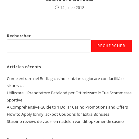
14 juillet 2018
Rechercher
RECHERCHER
Articles récents
Come entrare nel Betflag casino e iniziare a giocare con facilità e
sicurezza
Utilizzare il Prenotatore Betaland per Ottimizzare le Tue Scommesse
Sportive
A Comprehensive Guide to 1 Dollar Casino Promotions and Offers
How to Apply Jonny Jackpot Coupons for Extra Bonuses
Starzino review: de voor- en nadelen van dit opkomende casino