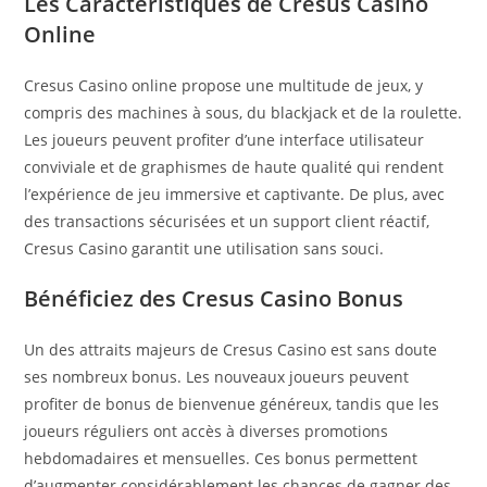
Les Caractéristiques de Cresus Casino
Online
Cresus Casino online propose une multitude de jeux, y
compris des machines à sous, du blackjack et de la roulette.
Les joueurs peuvent profiter d’une interface utilisateur
conviviale et de graphismes de haute qualité qui rendent
l’expérience de jeu immersive et captivante. De plus, avec
des transactions sécurisées et un support client réactif,
Cresus Casino garantit une utilisation sans souci.
Bénéficiez des Cresus Casino Bonus
Un des attraits majeurs de Cresus Casino est sans doute
ses nombreux bonus. Les nouveaux joueurs peuvent
profiter de bonus de bienvenue généreux, tandis que les
joueurs réguliers ont accès à diverses promotions
hebdomadaires et mensuelles. Ces bonus permettent
d’augmenter considérablement les chances de gagner des