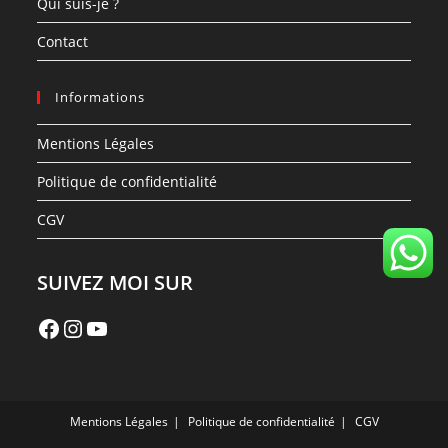
Qui suis-je ?
Contact
Informations
Mentions Légales
Politique de confidentialité
CGV
SUIVEZ MOI SUR
Facebook
Instagram
YouTube
Mentions Légales
Politique de confidentialité
CGV