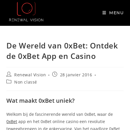
Skip
to
MENU
content
De Wereld van 0xBet: Ontdek
de 0xBet App en Casino
Auteur/autrice
Publication
Renewal Vision
28 janvier 2016
de
publiée :
Post
Non classé
la
category:
publication :
Wat maakt 0xBet uniek?
Welkom bij de fascinerende wereld van 0xBet, waar de
0xBet
app en het 0xBet online casino een revolutie
teweegbrengen in de gokervaring. Van het naadloze 0xBet