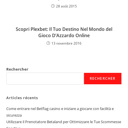
28 août 2015
Scopri Plexbet: Il Tuo Destino Nel Mondo del
Gioco D’Azzardo Online
13 novembre 2016
Rechercher
RECHERCHER
Articles récents
Come entrare nel Betflag casino e iniziare a giocare con facilità e
sicurezza
Utilizzare il Prenotatore Betaland per Ottimizzare le Tue Scommesse