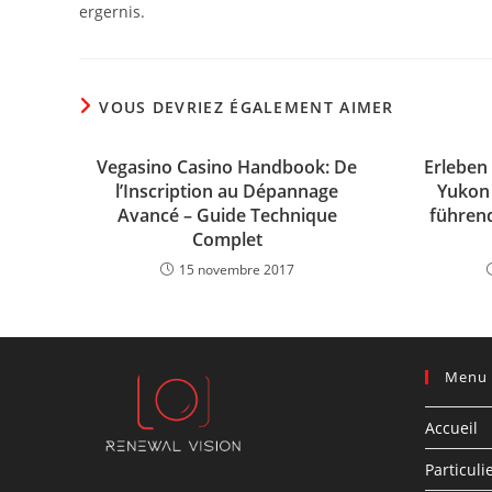
ergernis.
VOUS DEVRIEZ ÉGALEMENT AIMER
Vegasino Casino Handbook: De
Erleben
l’Inscription au Dépannage
Yukon 
Avancé – Guide Technique
führend
Complet
15 novembre 2017
Menu
Accueil
Particuli