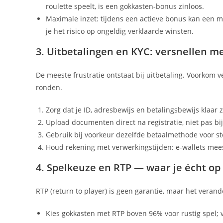
roulette speelt, is een gokkasten-bonus zinloos.
Maximale inzet: tijdens een actieve bonus kan een m
je het risico op ongeldig verklaarde winsten.
3. Uitbetalingen en KYC: versnellen m
De meeste frustratie ontstaat bij uitbetaling. Voorkom 
ronden.
Zorg dat je ID, adresbewijs en betalingsbewijs klaar zi
Upload documenten direct na registratie, niet pas bij
Gebruik bij voorkeur dezelfde betaalmethode voor s
Houd rekening met verwerkingstijden: e-wallets mee
4. Spelkeuze en RTP — waar je écht op
RTP (return to player) is geen garantie, maar het verand
Kies gokkasten met RTP boven 96% voor rustig spel; vo