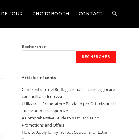
 DE JOUR
PHOTOBOOTH
CONTACT
TOGGLE
WEBSITE
o
Rechercher
RECHERCHER
SEARCH
Articles récents
Come entrare nel Betflag casino e iniziare a giocare
con facilità e sicurezza
Utilizzare il Prenotatore Betaland per Ottimizzare le
Tue Scommesse Sportive
A Comprehensive Guide to 1 Dollar Casino
Promotions and Offers
How to Apply Jonny Jackpot Coupons for Extra