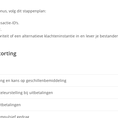
nus, volg dit stappenplan:
actie-ID’s.
.
riteit of een alternatieve klachteninstantie in en lever je bestande
torting
ng en kans op geschillenbemiddeling
eleurstelling bij uitbetalingen
itbetalingen
impulsief gedrag