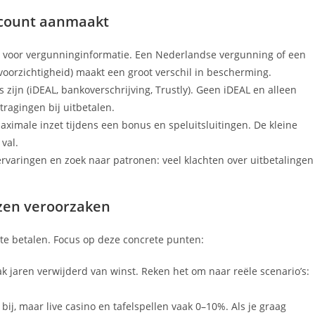
account aanmaakt
ite voor vergunninginformatie. Een Nederlandse vergunning of een
 voorzichtigheid) maakt een groot verschil in bescherming.
s zijn (iDEAL, bankoverschrijving, Trustly). Geen iDEAL en alleen
tragingen bij uitbetalen.
maximale inzet tijdens een bonus en speluitsluitingen. De kleine
val.
ervaringen en zoek naar patronen: veel klachten over uitbetalingen
ezen veroorzaken
t te betalen. Focus op deze concrete punten:
k jaren verwijderd van winst. Reken het om naar reële scenario’s:
ij, maar live casino en tafelspellen vaak 0–10%. Als je graag