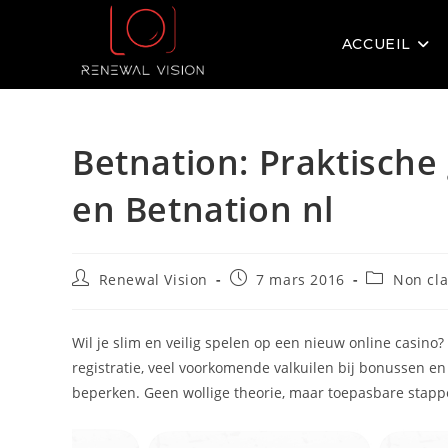
Skip
to
ACCUEIL
content
Betnation: Praktische
en Betnation nl
Auteur/autrice
Publication
Post
Renewal Vision
7 mars 2016
Non cl
de
publiée :
category:
la
publication :
Wil je slim en veilig spelen op een nieuw online casino?
registratie, veel voorkomende valkuilen bij bonussen en 
beperken. Geen wollige theorie, maar toepasbare stapp