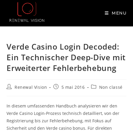
Skip
to
MENU
content
Verde Casino Login Decoded:
Ein Technischer Deep-Dive mit
Erweiterter Fehlerbehebung
Auteur/autrice
Publication
Post
Renewal Vision
5 mai 2016
Non classé
de
publiée :
category:
la
publication :
In diesem umfassenden Handbuch analysieren wir den
Verde Casino Login-Prozess technisch detailliert, von der
Registrierung bis zur Fehlerbehebung, mit Fokus auf
Sicherheit und den Verde casino bonus. Für direkten