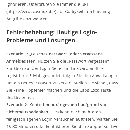
ignorieren. Überprüfen Sie immer die URL
(https://verdecasino5.de/) auf Gültigkeit, um Phishing-
Angriffe abzuwehren.
Fehlerbehebung: Häufige Login-
Probleme und Lösungen
Szenario 1: „Falsches Passwort“ oder vergessene
Anmeldedaten.
Nutzen Sie die „Passwort vergessen“-
Funktion auf der Login-Seite. Ein Link wird an Ihre
registrierte E-Mail gesendet; folgen Sie den Anweisungen,
um ein neues Passwort zu setzen. Stellen Sie sicher, dass
Sie keine Tippfehler machen und die Caps-Lock-Taste
deaktiviert ist.
Szenario 2: Konto temporär gesperrt aufgrund von
Sicherheitsbedenken.
Dies kann nach mehreren
fehlgeschlagenen Login-Versuchen auftreten. Warten Sie
15-30 Minuten oder kontaktieren Sie den Support via Live-