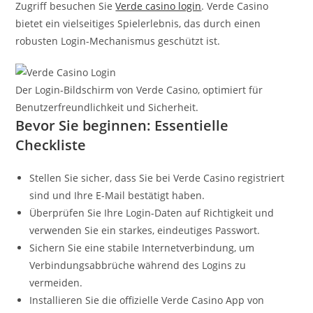
Zugriff besuchen Sie
Verde casino login
. Verde Casino
bietet ein vielseitiges Spielerlebnis, das durch einen
robusten Login-Mechanismus geschützt ist.
Der Login-Bildschirm von Verde Casino, optimiert für
Benutzerfreundlichkeit und Sicherheit.
Bevor Sie beginnen: Essentielle
Checkliste
Stellen Sie sicher, dass Sie bei Verde Casino registriert
sind und Ihre E-Mail bestätigt haben.
Überprüfen Sie Ihre Login-Daten auf Richtigkeit und
verwenden Sie ein starkes, eindeutiges Passwort.
Sichern Sie eine stabile Internetverbindung, um
Verbindungsabbrüche während des Logins zu
vermeiden.
Installieren Sie die offizielle Verde Casino App von