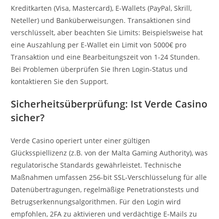
Kreditkarten (Visa, Mastercard), E-Wallets (PayPal, Skrill,
Neteller) und Banküberweisungen. Transaktionen sind
verschlüsselt, aber beachten Sie Limits: Beispielsweise hat
eine Auszahlung per E-Wallet ein Limit von 5000€ pro
Transaktion und eine Bearbeitungszeit von 1-24 Stunden.
Bei Problemen überprüfen Sie Ihren Login-Status und
kontaktieren Sie den Support.
Sicherheitsüberprüfung: Ist Verde Casino
sicher?
Verde Casino operiert unter einer gültigen
Glücksspiellizenz (z.B. von der Malta Gaming Authority), was
regulatorische Standards gewährleistet. Technische
Maßnahmen umfassen 256-bit SSL-Verschlüsselung für alle
Datenübertragungen, regelmäßige Penetrationstests und
Betrugserkennungsalgorithmen. Für den Login wird
empfohlen, 2FA zu aktivieren und verdächtige E-Mails zu