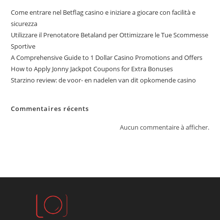
Come entrare nel Betflag casino e iniziare a giocare con facilità e
sicurezza
Utilizzare il Prenotatore Betaland per Ottimizzare le Tue Scommesse
Sportive
A Comprehensive Guide to 1 Dollar Casino Promotions and Offers
How to Apply Jonny Jackpot Coupons for Extra Bonuses
Starzino review: de voor- en nadelen van dit opkomende casino
Commentaires récents
Aucun commentaire à afficher.