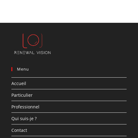
Menu
Accueil
Particulier
Professionnel
Qui suis-je ?
Contact