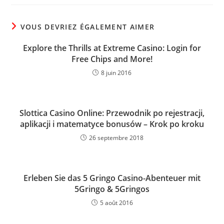
VOUS DEVRIEZ ÉGALEMENT AIMER
Explore the Thrills at Extreme Casino: Login for
Free Chips and More!
8 juin 2016
Slottica Casino Online: Przewodnik po rejestracji,
aplikacji i matematyce bonusów – Krok po kroku
26 septembre 2018
Erleben Sie das 5 Gringo Casino-Abenteuer mit
5Gringo & 5Gringos
5 août 2016