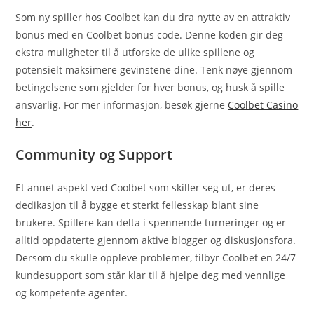
Som ny spiller hos Coolbet kan du dra nytte av en attraktiv
bonus med en Coolbet bonus code. Denne koden gir deg
ekstra muligheter til å utforske de ulike spillene og
potensielt maksimere gevinstene dine. Tenk nøye gjennom
betingelsene som gjelder for hver bonus, og husk å spille
ansvarlig. For mer informasjon, besøk gjerne
Coolbet Casino
her
.
Community og Support
Et annet aspekt ved Coolbet som skiller seg ut, er deres
dedikasjon til å bygge et sterkt fellesskap blant sine
brukere. Spillere kan delta i spennende turneringer og er
alltid oppdaterte gjennom aktive blogger og diskusjonsfora.
Dersom du skulle oppleve problemer, tilbyr Coolbet en 24/7
kundesupport som står klar til å hjelpe deg med vennlige
og kompetente agenter.