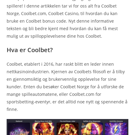
spillere! I denne artikkelen tar vi for oss alt fra Coolbet
Norge, Coolbet.com, Coolbet Casino, til hvordan du kan
bruke en Coolbet bonus code. Nyt denne informative
teksten og bli bedre kjent med hvordan du kan få mest
mulig ut av spillopplevelsene dine hos Coolbet.
Hva er Coolbet?
Coolbet, etablert i 2016, har raskt blitt en leder innen
nettkasinoindustrien. Kjernen av Coolbets filosofi er å tilby
en gjennomsiktig og brukervennlig opplevelse for sine
kunder. Enten du besøker Coolbet Norge for å utforske de
mange spilleautomatene, eller Coolbet.com for
sportsbetting-eventyr, er det alltid noe nytt og spennende å
finne.