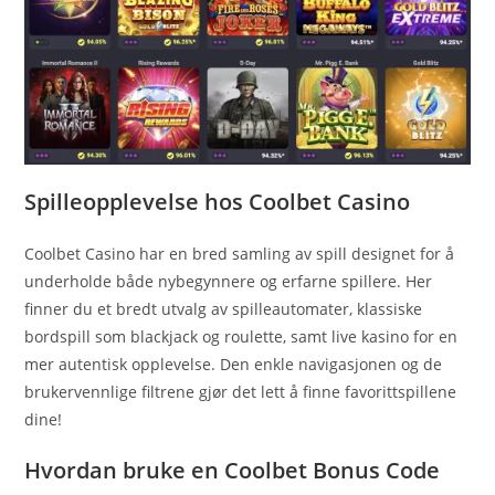
Spilleopplevelse hos Coolbet Casino
Coolbet Casino har en bred samling av spill designet for å
underholde både nybegynnere og erfarne spillere. Her
finner du et bredt utvalg av spilleautomater, klassiske
bordspill som blackjack og roulette, samt live kasino for en
mer autentisk opplevelse. Den enkle navigasjonen og de
brukervennlige filtrene gjør det lett å finne favorittspillene
dine!
Hvordan bruke en Coolbet Bonus Code