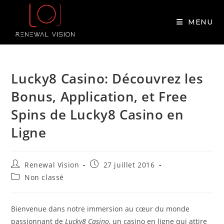
Skip
to
MENU
content
Lucky8 Casino: Découvrez les
Bonus, Application, et Free
Spins de Lucky8 Casino en
Ligne
Auteur/autrice
Publication
Renewal Vision
27 juillet 2016
de
publiée :
Post
Non classé
la
category:
publication :
Bienvenue dans notre immersion au cœur du monde
passionnant de
Lucky8 Casino
, un casino en ligne qui attire