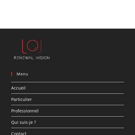
Menu
Accueil
Particulier
Professionnel
Qui suis-je ?
Contact