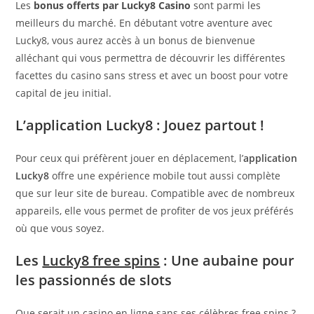
Les
bonus offerts par Lucky8 Casino
sont parmi les
meilleurs du marché. En débutant votre aventure avec
Lucky8, vous aurez accès à un bonus de bienvenue
alléchant qui vous permettra de découvrir les différentes
facettes du casino sans stress et avec un boost pour votre
capital de jeu initial.
L’application Lucky8 : Jouez partout !
Pour ceux qui préfèrent jouer en déplacement, l’
application
Lucky8
offre une expérience mobile tout aussi complète
que sur leur site de bureau. Compatible avec de nombreux
appareils, elle vous permet de profiter de vos jeux préférés
où que vous soyez.
Les
Lucky8 free spins
: Une aubaine pour
les passionnés de slots
Que serait un casino en ligne sans ses célèbres free spins ?