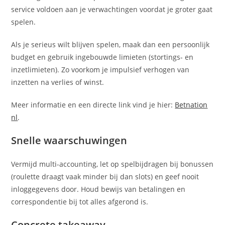
service voldoen aan je verwachtingen voordat je groter gaat
spelen.
Als je serieus wilt blijven spelen, maak dan een persoonlijk
budget en gebruik ingebouwde limieten (stortings- en
inzetlimieten). Zo voorkom je impulsief verhogen van
inzetten na verlies of winst.
Meer informatie en een directe link vind je hier:
Betnation
nl
.
Snelle waarschuwingen
Vermijd multi-accounting, let op spelbijdragen bij bonussen
(roulette draagt vaak minder bij dan slots) en geef nooit
inloggegevens door. Houd bewijs van betalingen en
correspondentie bij tot alles afgerond is.
Concrete takeaway