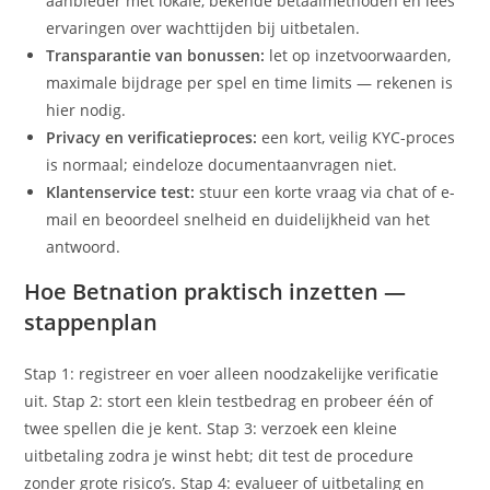
aanbieder met lokale, bekende betaalmethoden en lees
ervaringen over wachttijden bij uitbetalen.
Transparantie van bonussen:
let op inzetvoorwaarden,
maximale bijdrage per spel en time limits — rekenen is
hier nodig.
Privacy en verificatieproces:
een kort, veilig KYC-proces
is normaal; eindeloze documentaanvragen niet.
Klantenservice test:
stuur een korte vraag via chat of e-
mail en beoordeel snelheid en duidelijkheid van het
antwoord.
Hoe Betnation praktisch inzetten —
stappenplan
Stap 1: registreer en voer alleen noodzakelijke verificatie
uit. Stap 2: stort een klein testbedrag en probeer één of
twee spellen die je kent. Stap 3: verzoek een kleine
uitbetaling zodra je winst hebt; dit test de procedure
zonder grote risico’s. Stap 4: evalueer of uitbetaling en