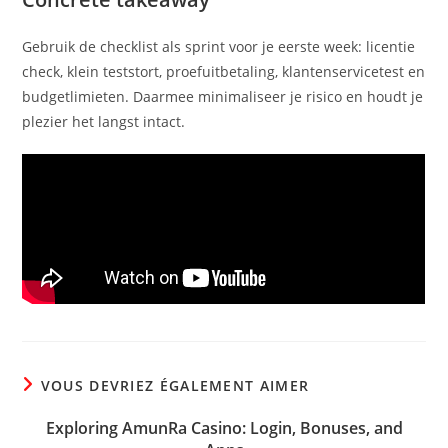
Gebruik de checklist als sprint voor je eerste week: licentie
check, klein teststort, proefuitbetaling, klantenservicetest en
budgetlimieten. Daarmee minimaliseer je risico en houdt je
plezier het langst intact.
VOUS DEVRIEZ ÉGALEMENT AIMER
Exploring AmunRa Casino: Login, Bonuses, and