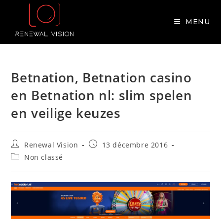
Skip
to
MENU
content
Betnation, Betnation casino
en Betnation nl: slim spelen
en veilige keuzes
Auteur/autrice
Publication
Renewal Vision
13 décembre 2016
de
publiée :
Post
Non classé
la
category:
publication :