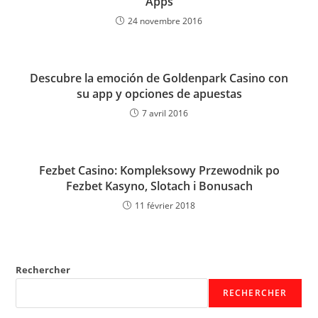
Apps
24 novembre 2016
Descubre la emoción de Goldenpark Casino con
su app y opciones de apuestas
7 avril 2016
Fezbet Casino: Kompleksowy Przewodnik po
Fezbet Kasyno, Slotach i Bonusach
11 février 2018
Rechercher
RECHERCHER