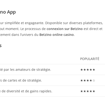
ino App
eur simplifiée et engageante. Disponible sur diverses plateformes,
à tout moment. Le processus de
connexion sur Betzino
est direct et
tement dans l’univers du
Betzino online casino
.
s
POPULARITÉ
é par les amateurs de stratégie.
★★★★★
 de cartes et de stratégie.
★★★★☆
 de diversité et de gains rapides.
★★★★★