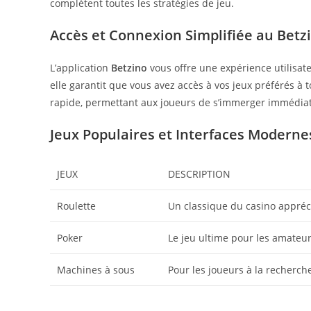
complètent toutes les stratégies de jeu.
Accès et Connexion Simplifiée au Betz
L’application
Betzino
vous offre une expérience utilisat
elle garantit que vous avez accès à vos jeux préférés 
rapide, permettant aux joueurs de s’immerger immédia
Jeux Populaires et Interfaces Moderne
JEUX
DESCRIPTION
Roulette
Un classique du casino appréci
Poker
Le jeu ultime pour les amateurs
Machines à sous
Pour les joueurs à la recherche