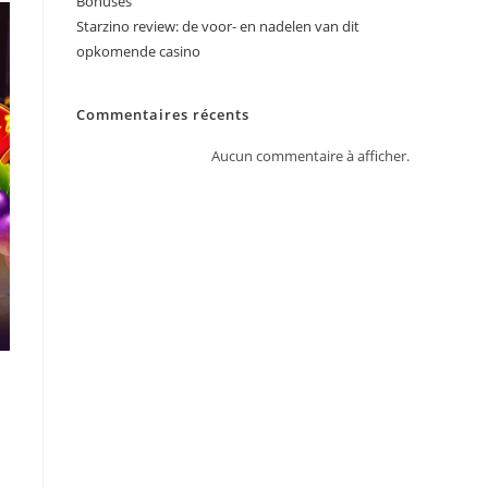
Bonuses
Starzino review: de voor- en nadelen van dit
opkomende casino
Commentaires récents
Aucun commentaire à afficher.