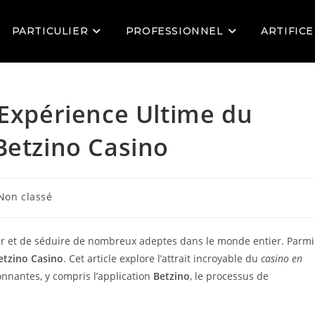
PARTICULIER
PROFESSIONNEL
ARTIFICE
’Expérience Ultime du
Betzino Casino
Non classé
gory:
gir et de séduire de nombreux adeptes dans le monde entier. Parmi
etzino Casino
. Cet article explore l’attrait incroyable du
casino en
onnantes, y compris l’application
Betzino
, le processus de