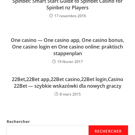
Spinbet: Smart Start Guide to Spinbet Casino for
Spinbet nz Players
17 novembre 2016
One casino — One casino app, One casino bonus,
One casino login en One casino online: praktisch
stappenplan
19 février 2017
22Bet,22Bet app,22Bet casino,22Bet login,Casino
22Bet — szybkie wskazówki dla nowych graczy
8 mars 2015
Rechercher
RECHERCHER