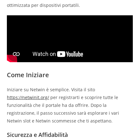
ottimizzata per dispositivi portatili.
Come Iniziare
Iniziare su Netwin è semplice. Visita il sito
https://netwinit.org/
per registrarti e scoprire tutte le
funzionalità che il portale ha da offrire. Dopo la
registrazione, il passo successivo sarà esplorare i vari
Netwin slot e Netwin scommesse che ti aspettano.
Sicurezza e Affidabilità