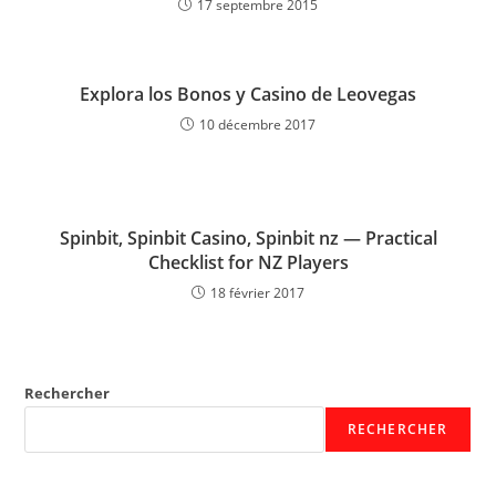
17 septembre 2015
Explora los Bonos y Casino de Leovegas
10 décembre 2017
Spinbit, Spinbit Casino, Spinbit nz — Practical
Checklist for NZ Players
18 février 2017
Rechercher
RECHERCHER