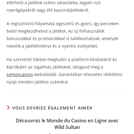
elérhető a játékok széles választéka, legyen szó
nyerőgépekről vagy élő kaszinójátékokról.
A regisztráció folyamata egyszerű és gyors, így perceken
belül megkezdheted a játékot. Az új felhasználók
bónuszokkal és promóciókkal is találkozhatnak, amelyek
növelik a játékélményt és a nyerési esélyeiket.
Ha szeretnél többet megtudni a platform kínálatáról és
kipróbálni az izgalmas játékokat, látogasd meg a
Lemoncasino
weboldalát. Garantáltan élvezetes időtöltést
nyújt minden játékos számára!
VOUS DEVRIEZ ÉGALEMENT AIMER
Découvrez le Monde du Casino en Ligne avec
Wild Sultan