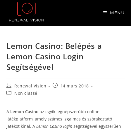
Skip
to
MENU
content
Lemon Casino: Belépés a
Lemon Casino Login
Segítségével
Auteur/autrice
Publication
Renewal Vision
14 mars 2018
de
publiée :
Post
Non classé
la
category:
publication :
A
Lemon Casino
az egyik legnépszerűbb online
játékplatform, amely számos izgalmas és szórakoztató
játékot kínál. A
Lemon Casino login
segítségével egyszerűen