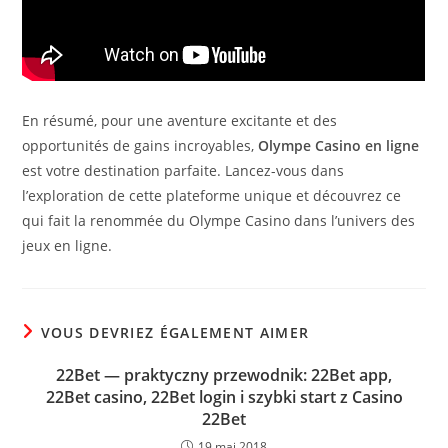
En résumé, pour une aventure excitante et des
opportunités de gains incroyables,
Olympe Casino en ligne
est votre destination parfaite. Lancez-vous dans
l’exploration de cette plateforme unique et découvrez ce
qui fait la renommée du Olympe Casino dans l’univers des
jeux en ligne.
VOUS DEVRIEZ ÉGALEMENT AIMER
22Bet — praktyczny przewodnik: 22Bet app,
22Bet casino, 22Bet login i szybki start z Casino
22Bet
19 mai 2018