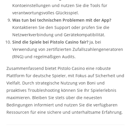
Kontoeinstellungen und nutzen Sie die Tools für
verantwortungsvolles Glücksspiel.
Was tun bei technischen Problemen mit der App?
Kontaktieren Sie den Support oder prüfen Sie die
Netzwerkverbindung und Gerätekompatibilität.
Sind die Spiele bei Pistolo Casino fair?
Ja, bei
Verwendung von zertifizierten Zufallszahlengeneratoren
(RNG) und regelmäßigen Audits.
Zusammenfassend bietet Pistolo Casino eine robuste
Plattform für deutsche Spieler, mit Fokus auf Sicherheit und
Vielfalt. Durch strategische Nutzung von Boni und
proaktives Troubleshooting können Sie Ihr Spielerlebnis
maximieren. Bleiben Sie stets über die neuesten
Bedingungen informiert und nutzen Sie die verfügbaren
Ressourcen für eine sichere und unterhaltsame Erfahrung.