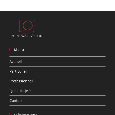
Menu
Accueil
Particulier
Professionnel
Qui suis-je ?
Contact
Informations