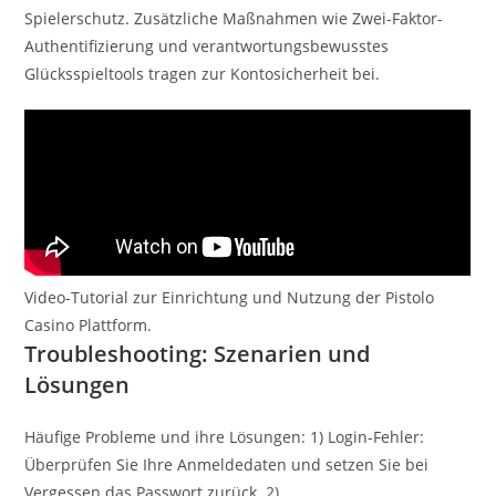
Spielerschutz. Zusätzliche Maßnahmen wie Zwei-Faktor-
Authentifizierung und verantwortungsbewusstes
Glücksspieltools tragen zur Kontosicherheit bei.
Video-Tutorial zur Einrichtung und Nutzung der Pistolo
Casino Plattform.
Troubleshooting: Szenarien und
Lösungen
Häufige Probleme und ihre Lösungen: 1) Login-Fehler:
Überprüfen Sie Ihre Anmeldedaten und setzen Sie bei
Vergessen das Passwort zurück. 2)