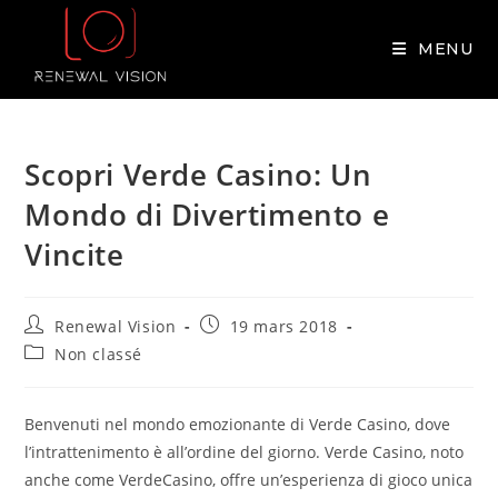
Skip
to
MENU
content
Scopri Verde Casino: Un
Mondo di Divertimento e
Vincite
Auteur/autrice
Publication
Renewal Vision
19 mars 2018
de
publiée :
Post
Non classé
la
category:
publication :
Benvenuti nel mondo emozionante di Verde Casino, dove
l’intrattenimento è all’ordine del giorno. Verde Casino, noto
anche come VerdeCasino, offre un’esperienza di gioco unica